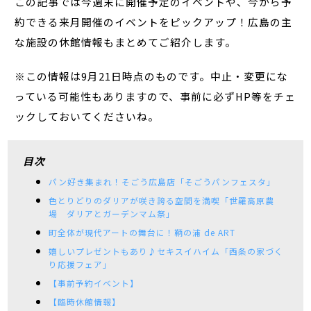
この記事では今週末に開催予定のイベントや、今から予
約できる来月開催のイベントをピックアップ！広島の主
な施設の休館情報もまとめてご紹介します。
※この情報は9月21日時点のものです。中止・変更にな
っている可能性もありますので、事前に必ずHP等をチェ
ックしておいてくださいね。
目次
パン好き集まれ！そごう広島店「そごうパンフェスタ」
色とりどりのダリアが咲き誇る空間を満喫「世羅高原農
場 ダリアとガーデンマム祭」
町全体が現代アートの舞台に！鞆の浦 de ART
嬉しいプレゼントもあり♪セキスイハイム「西条の家づく
り応援フェア」
【事前予約イベント】
【臨時休館情報】