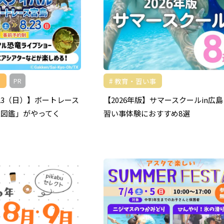
教育・習い事
PR
〜23（日）】ボートレース
【2026年版】サマースクールin広
王図鑑」がやってく
習い事体験におすすめ8選