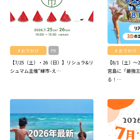
おでかけ
おでかけ
PR
【7/25（土）・26（日）】リシュラ&リ
【8/1（土）
シュマム主催“縁市-え…
宮島に「最強
る！…