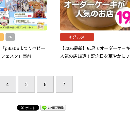
グルメ
PR
催「pikabuまつりベビー
【2026最新】広島でオーダーケー
ーフェスタ」事前…
人気の店19選！記念日を華やかに♪
4
5
6
7