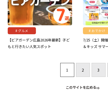
グルメ
おでかけ
【ビアガーデン広島2026年最新】子ど
7/25（土）開
もと行きたい人気スポット
＆キッズ サマ
1
2
3
このサイトを広める