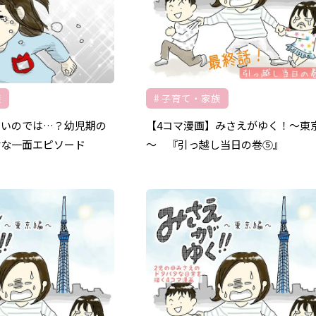
族
子育て・家族
高いのでは…？幼児期の
【4コマ漫画】みさえがゆく！～東
女な一面エピソード
～ 『引っ越し当日の巻⑤』