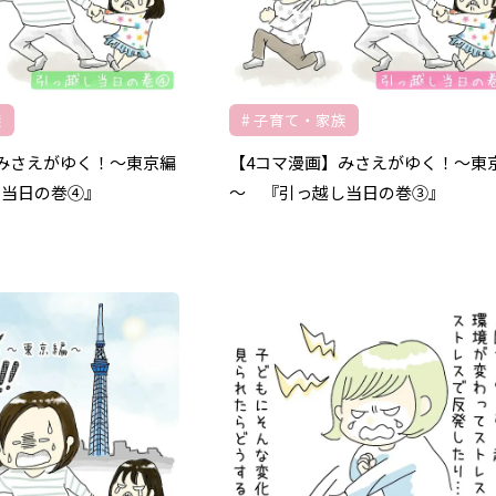
族
子育て・家族
みさえがゆく！～東京編
【4コマ漫画】みさえがゆく！～東
し当日の巻④』
～ 『引っ越し当日の巻③』