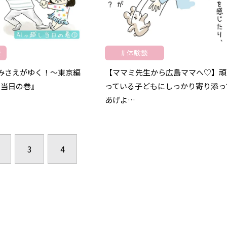
族
体験談
みさえがゆく！～東京編
【ママミ先生から広島ママへ♡】頑
し当日の巻』
っている子どもにしっかり寄り添っ
あげよ…
3
4