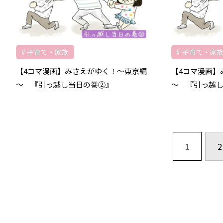
子育て・家族
子育て・家
【4コマ漫画】みさえがゆく！～東京編
【4コマ漫画】
～ 『引っ越し当日の巻②』
～ 『引っ越
1
2