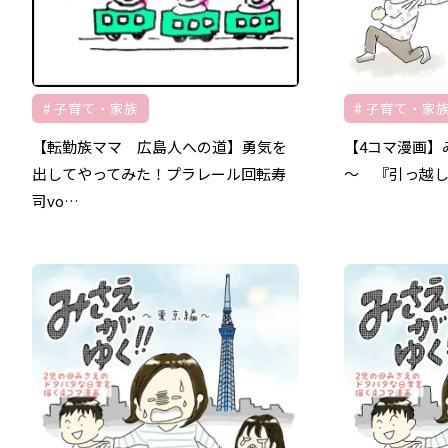
子育て・家族
子育て・家
【転勤族ママ 広島人への道】勇気を
【4コマ漫画】
出してやってみた！プラレール回転寿
～ 『引っ越
司vo…