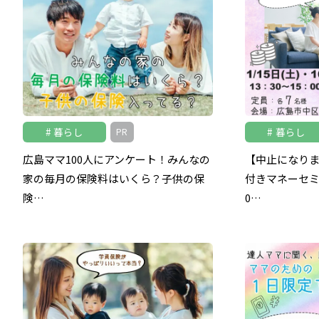
暮らし
暮らし
PR
広島ママ100人にアンケート！みんなの
【中止になり
家の毎月の保険料はいくら？子供の保
付きマネーセミ
険…
0…