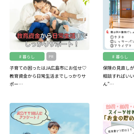
暮らし
暮らし
PR
子育ての困ったはJA広島市にお任せ♡
保険の見直し
教育資金から日常生活までしっかりサ
相談すればいい
ポー…
ん”…