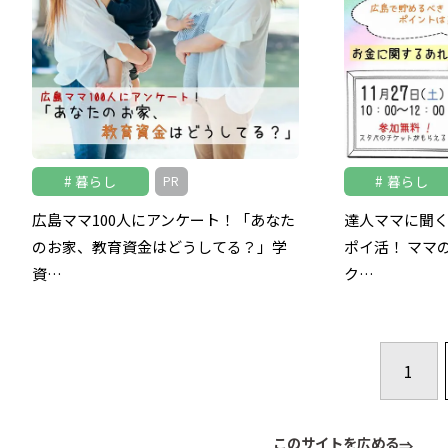
暮らし
暮らし
PR
広島ママ100人にアンケート！「あなた
達人ママに聞
のお家、教育資金はどうしてる？」学
ポイ活！ ママ
資…
ク…
1
このサイトを広める