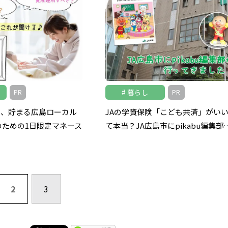
暮らし
PR
PR
く、貯まる広島ローカル
JAの学資保険「こども共済」がい
のための1日限定マネース
て本当？JA広島市にpikabu編集部
2
3