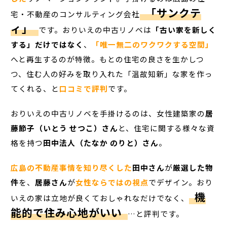
「サンクテ
宅・不動産のコンサルティング会社
ィ」
です。おりいえの中古リノベは
「古い家を新しく
する」だけではなく
、
「唯一無二のワクワクする空間」
へと再生するのが特徴。もとの住宅の良さを生かしつ
つ、住む人の好みを取り入れた「温故知新」な家を作っ
てくれる、と
口コミで評判
です。
おりいえの中古リノベを手掛けるのは、女性建築家の
居
藤節子（いとう せつこ）さん
と、住宅に関する様々な資
格を持つ
田中法人（たなか のりと）さん
。
広島の不動産事情を知り尽くした
田中さん
が
厳選した物
件
を、
居藤さん
が
女性ならではの視点
でデザイン。おり
機
いえの家は立地が良くておしゃれなだけでなく、
能的で住み心地がいい
…と評判です。