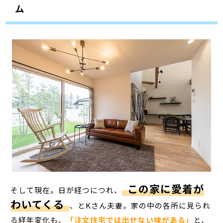
ム
この家に
愛着が
そして現在。日が経つにつれ、
わいてくる
、とKさん夫妻。家の中の各所に見られ
る経年変化も、
「注文住宅では出せない味がある」
と、