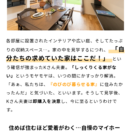
各部屋に設置されたインテリアや
広い庭、そしてたっぷ
「自
りの収納スペース
…。家の中を見学するにつれ、
分たちの求めていた家はここだ！」
とい
う確信が強まったKさん夫妻。
「しっくりくる家がな
い」
というモヤモヤは、いつの間にかすっかり解消。
「あぁ、私たちは、
『のびのび暮らせる家』
に住みたか
ったんだ」と気づいた、といいます。そうして見学後、
Kさん夫妻は
即購入を決意
し、今に至るというわけで
す。
住めば住むほど愛着がわく…自慢のマイホー