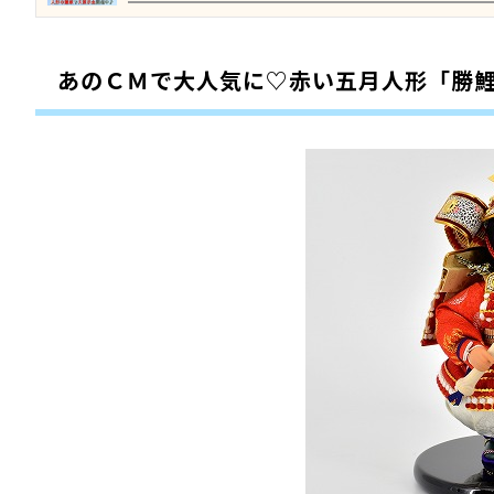
あのＣＭで大人気に♡赤い五月人形「勝