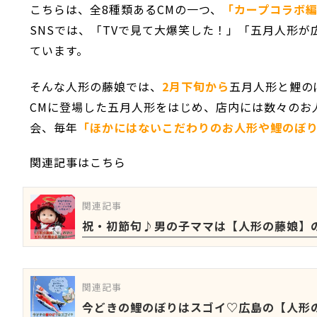
こちらは、全8種類あるCMの一つ、
「カープコラボ
SNSでは、「TVで見て大爆笑した！」「五月人形
ています。
そんな人形の藤娘では、
2月下旬から
五月人形と鯉の
CMに登場した五月人形をはじめ、店内には数々のお
会、毎年
「ほかにはないこだわりのお人形や鯉のぼ
関連記事はこちら
関連記事
祝・初節句♪男の子ママは【人形の藤娘】
関連記事
今どきの鯉のぼりはスゴイ♡広島の【人形