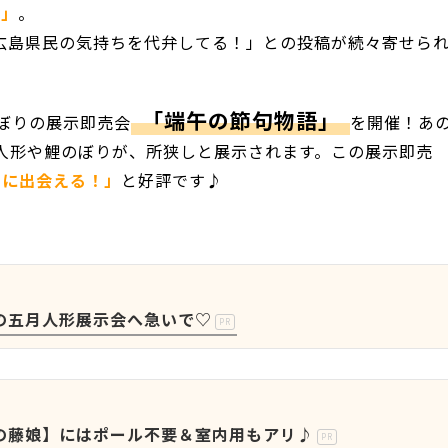
編」
。
が広島県民の気持ちを代弁してる！」との投稿が続々寄せら
「端午の節句物語」
ぼりの展示即売会
を開催！あ
人形や鯉のぼりが、所狭しと展示されます。この展示即売
りに出会える！」
と好評です♪
の五月人形展示会へ急いで♡
PR
の藤娘】にはポール不要＆室内用もアリ♪
PR