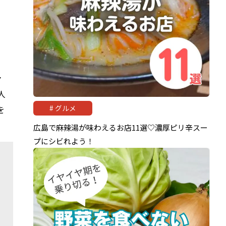
マ
人
グルメ
を
広島で麻辣湯が味わえるお店11選♡濃厚ピリ辛スー
プにシビれよう！