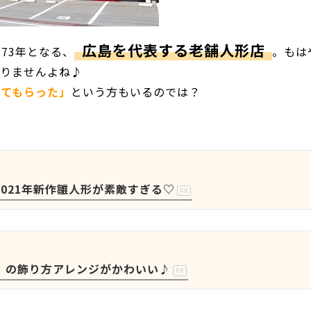
広島を代表する老舗人形店
73年となる、
。もは
ありませんよね♪
ってもらった」
という方もいるのでは？
021年新作雛人形が素敵すぎる♡
PR
」の飾り方アレンジがかわいい♪
PR