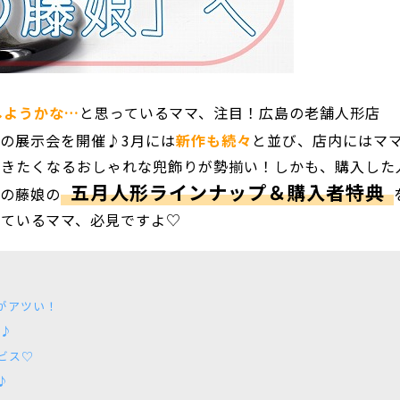
しようかな…
と思っているママ、注目！広島の老舗人形店
の展示会を開催♪3月には
新作も続々
と並び、店内にはマ
おきたくなるおしゃれな兜飾りが勢揃い！しかも、購入した
五月人形ラインナップ＆購入者特典
形の藤娘の
ているママ、必見ですよ♡
がアツい！
れ♪
ビス♡
♪