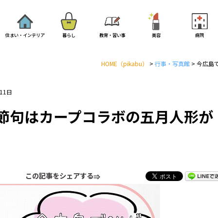
住まい・インテリア
暮らし
教育・習い事
美容
病院
HOME
（pikabu）
>
行事・写真館
>
今広島
11日
節句はカープコラボの五月人形が
この記事をシェアする