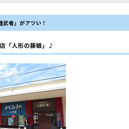
鯉武者」がアツい！
門店「人形の藤娘」♪