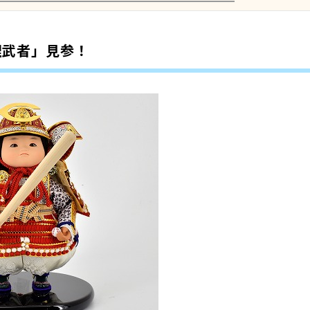
鯉武者」見参！