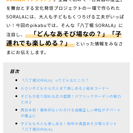
を舞台とする文化発信プロジェクトの一環で作られた
SORALAには、大人も子どももくつろげる工夫がいっぱ
い！今回のpikabuでは、そんな『八丁堀 SORALA』に
「どんなあそび場なの？」「子
注目し、
連れでも楽しめる？」
といった情報をみなさ
まにお伝えします。
目次
『八丁堀SORALA』ってどんなところ？
小さい子どもから大人まで楽しめる♪絵本コーナー
子どもが走り回れる広々空間！パブリックガーデンの魅力
とは♪
西日本初！御朱印もいただける由緒正しい神社がデパート
の屋上に
子どもも大人も楽しめる！街中の青空あそび場スポット
『八丁堀SORALA』