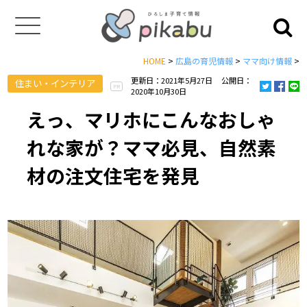
HOME
>
広島の育児情報
>
ママ向け情報
>
更新日：2021年5月27日
公開日：
住まい・インテリア
PR
2020年10月30日
えっ、マリホにこんなおしゃ
れな家が？ママ必見、自然素
材の注文住宅を発見