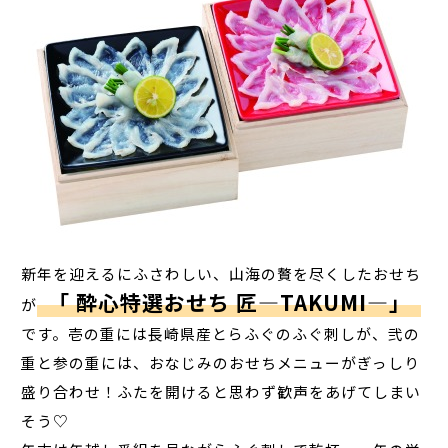
新年を迎えるにふさわしい、山海の贅を尽くしたおせち
「 酔心特選おせち 匠―TAKUMI―」
が
です。壱の重には長崎県産とらふぐのふぐ刺しが、弐の
重と参の重には、おなじみのおせちメニューがぎっしり
盛り合わせ！ふたを開けると思わず歓声をあげてしまい
そう♡