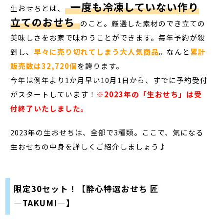
一度も冷凍していない作り
生おせちとは、
立てのおせち
のこと。厳選した素材のでき立ての
美味しさをお家で味わうことができます。毎年予約が殺
到し、
早々に売り切れてしまう大人気商品
。なんと
累計
販売数は32,720個
を誇ります。
今年は例年より1か月早い10月1日から、すでに予約受付
がスタートしています！
※2023年の「生おせち」は受
付終了いたしました。
2023年の生おせちは、全部で3種類。ここで、気になる
生おせちの中身を詳しくご紹介しましょう♪
限定30セット！【酔心特選おせち 匠
―TAKUMI―】