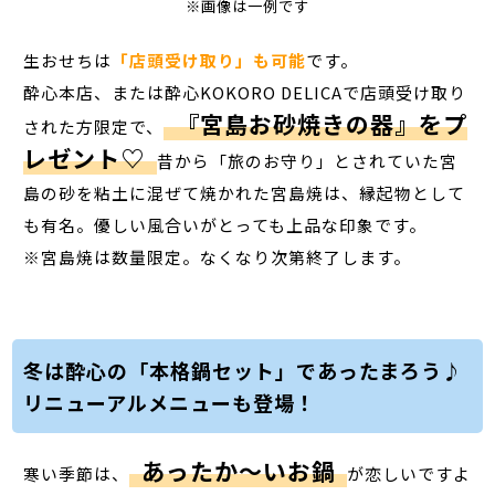
※画像は一例です
生おせちは
「店頭受け取り」も可能
です。
酔心本店、または酔心KOKORO DELICAで店頭受け取り
『宮島お砂焼きの器』をプ
された方限定で、
レゼント♡
昔から「旅のお守り」とされていた宮
島の砂を粘土に混ぜて焼かれた宮島焼は、縁起物として
も有名。優しい風合いがとっても上品な印象です。
※宮島焼は数量限定。なくなり次第終了します。
冬は酔心の「本格鍋セット」であったまろう♪
リニューアルメニューも登場！
あったか～いお鍋
寒い季節は、
が恋しいですよ