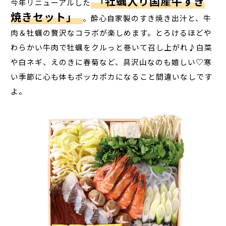
牡蠣入り国産牛すき
「
今年リニューアルした
焼きセット」
。酔心自家製のすき焼き出汁と、牛
肉＆牡蠣の贅沢なコラボが楽しめます。とろけるほどや
わらかい牛肉で牡蠣をクルっと巻いて召し上がれ♪白菜
や白ネギ、えのきに春菊など、具沢山なのも嬉しい♡寒
い季節に心も体もポッカポカになること間違いなしです
よ。