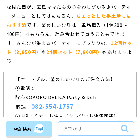
な見た目が、広島ママたちの心をわしづかみ♪パーティ
ーメニューとしてはもちろん、
ちょっとした手土産にも
おすすめ
です。釜めしいなりは、単品購入（1個200～
400円）はもちろん、組み合わせて買うこともできま
す。みんなが集まるパーティーにぴったりの、
12個セッ
ト（3,950円）
や
24個セット（7,900円）
もありますよ
♡
【︎オードブル、釜めしいなりのご注文方法】
①電話で
酔心KOKORO DELICA Party & Deli
082-554-1757
電話
② HPよりカート注文（クレジット決済可能）
https://www.suishin-delivery.jp/party-deli/
店舗検索
③ LINEで