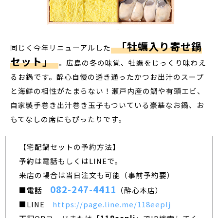
「牡蠣入り寄せ鍋
同じく今年リニューアルした
セット」
。広島の冬の味覚、牡蠣をじっくり味わえ
るお鍋です。酔心自慢の透き通ったかつお出汁のスープ
と海鮮の相性がたまらない！瀬戸内産の鯛や有頭エビ、
自家製手巻き出汁巻き玉子もついている豪華なお鍋、お
もてなしの席にもぴったりです。
【宅配鍋セットの予約方法】
予約は電話もしくはLINEで。
来店の場合は当日注文も可能（事前予約要）
082-247-4411
■電話
（酔心本店）
■LINE
https://page.line.me/118eeplj