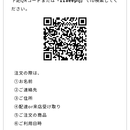
下記QRコードまたは
「118eeplj」
でID検索してく
ださい。
注文の際は、
①お名前
②ご連絡先
③ご住所
④配達or来店受け取り
⑤ご注文の商品
⑥ご利用日時