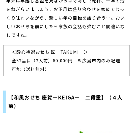
年末は年越し番組を見ながらふぐ刺しで乾杯、一年の労
をねぎらいましょう。お正月は盛り合わせを家族でじっ
くり味わいながら、新しい年の目標を語り合う…。おい
しいおせちを前にしたら家族の会話も弾むこと間違いな
しですね。
＜酔心特選おせち 匠―TAKUMI―＞
全52品目（2人前）60,000円 ※広島市内のみ配達
可能（送料無料）
【和風おせち 慶賀―KEIGA― 二段重】（４人
前）