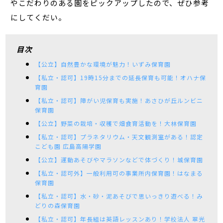
やこだわりのある園をピックアップしたので、ぜひ参考
にしてくだい。
目次
【公立】自然豊かな環境が魅力！いずみ保育園
【私立・認可】19時15分までの延長保育も可能！オハナ保
育園
【私立・認可】障がい児保育も実施！あさひが丘ルンビニ
保育園
【公立】野菜の栽培・収穫で畑食育活動を！大林保育園
【私立・認可】プラネタリウム・天文観測室がある！認定
こども園 広島高陽学園
【公立】運動あそびやマラソンなどで体づくり！城保育園
【私立・認可外】一般利用可の事業所内保育園！はなまる
保育園
【私立・認可】水・砂・泥あそびで思いっきり遊べる！み
どりの森保育園
【私立・認可】年長組は英語レッスンあり！学校法人 翠光