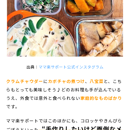
出典：
ママ楽サポート公式インスタグラム
クラムチャウダー
に
カボチャの煮つけ
、
八宝菜
と、こち
らもとっても美味しそう♪どのお料理も手が込んでいる
うえ、外食では意外と食べられない
家庭的なものばかり
です。
ママ楽サポートではこのほかにも、コロッケやきんぴら
“手作りしたいけど面倒なメ
ごぼうといった