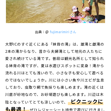
出典：@
fujimarimiriさん
大野ICのすぐ近くにある「妹背の滝」は、雄滝と雌滝の
2本の滝からなり、昔から夫婦滝として地元の人たちに
愛され続けている滝です。普段は観光名所として知られ
る妹背の滝ですが、夏は水遊びスポットに変身！滝から
流れる川はとても浅いので、小さな子も安心して遊べる
のではないでしょうか。川には小さい魚や川エビが生息
しており、虫取り網で魚採りも楽しめます。滝の近くは
川底が砂地なので、お砂場遊びも楽しめます。川辺は木
ピクニックに
陰となっていてとても涼しいので、
も最適！
ぜひレジャーシート持参で遊びに行きまし