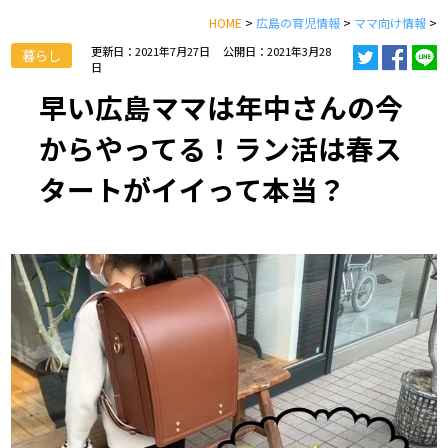
HOME
>
広島の育児情報
>
ママ向け情報
>
更新日：2021年7月27日
公開日：2021年3月28
暮らし
日
早い広島ママは年中さんの今
からやってる！ラン活は春ス
タートがイイって本当？