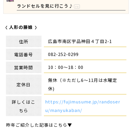
ランドセルを見に行こう♪
PR
人形の藤娘
広島市南区宇品神田４丁目2-1
住所
082-252-0299
電話番号
10：00～18：00
営業時間
無休（※ただし6～11月は水曜定
定休日
休)
https://fujimusume.jp/randoser
詳しくはこ
u/manyukaban/
ちら
昨年ご紹介した記事はこちら▼