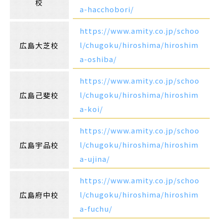
校
a-hacchobori/
https://www.amity.co.jp/schoo
l/chugoku/hiroshima/hiroshim
広島大芝校
a-oshiba/
https://www.amity.co.jp/schoo
l/chugoku/hiroshima/hiroshim
広島己斐校
a-koi/
https://www.amity.co.jp/schoo
l/chugoku/hiroshima/hiroshim
広島宇品校
a-ujina/
https://www.amity.co.jp/schoo
l/chugoku/hiroshima/hiroshim
広島府中校
a-fuchu/