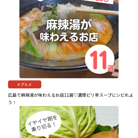
グルメ
広島で麻辣湯が味わえるお店11選♡濃厚ピリ辛スープにシビれよ
う！