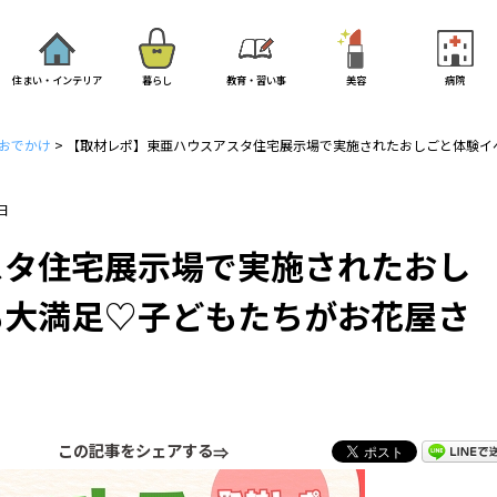
住まい・インテリア
暮らし
教育・習い事
美容
病院
おでかけ
>
【取材レポ】東亜ハウスアスタ住宅展示場で実施されたおしごと体験イ
日
スタ住宅展示場で実施されたおし
も大満足♡子どもたちがお花屋さ
♪
この記事をシェアする