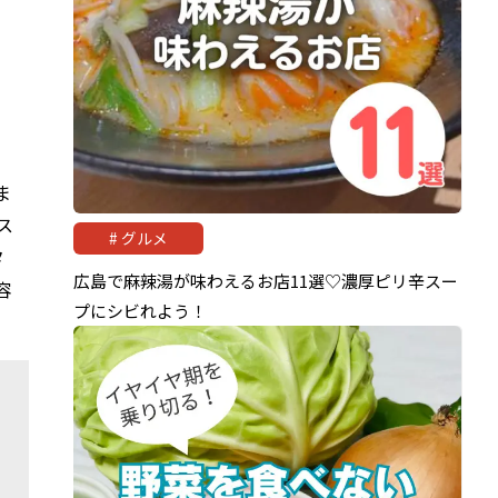
ま
ス
グルメ
タ
広島で麻辣湯が味わえるお店11選♡濃厚ピリ辛スー
容
プにシビれよう！