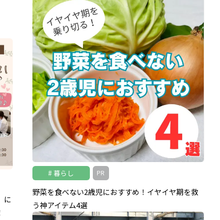
暮らし
PR
野菜を食べない2歳児におすすめ！イヤイヤ期を救
）に
う神アイテム4選
！