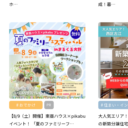
ホ…
成！暮…
おでかけ
住まい・イ
PR
【8/9（土）開催】東亜ハウス×pikabu
大人気エリア
イベント！ 「夏のファミリーフ…
の新築分譲住