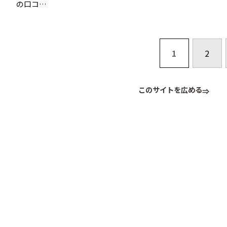
の口コ…
1
2
このサイトを広める