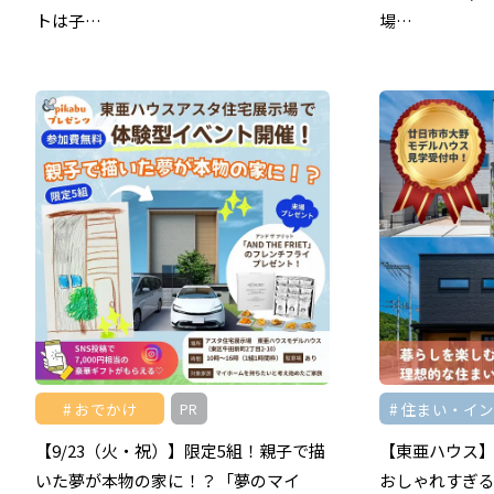
トは子…
場…
おでかけ
住まい・イ
PR
【9/23（火・祝）】限定5組！親子で描
【東亜ハウス
いた夢が本物の家に！？「夢のマイ
おしゃれすぎる