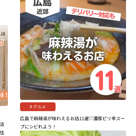
グルメ
広島で麻辣湯が味わえるお店11選♡濃厚ピリ辛スー
活
プにシビれよう！
住