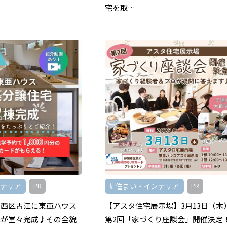
宅を取…
ンテリア
住まい・インテリア
PR
PR
！西区古江に東亜ハウス
【アスタ住宅展示場】3月13日（木
宅が堂々完成♪その全貌
第2回「家づくり座談会」開催決定