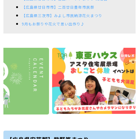
【広島県廿日市市】二百廿日豊年市民祭
【広島県三次市】みよし市民納涼花火まつり
9月もお祭りや花火で思い出作り♪