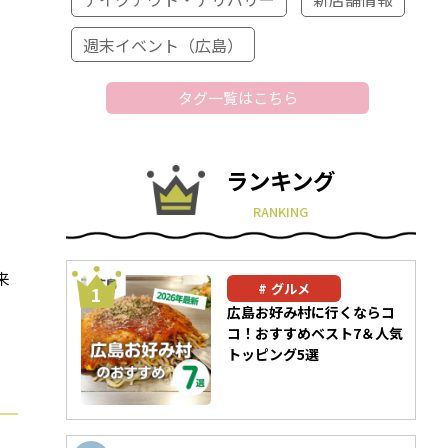
週末イベント（広島）
タグ一覧はこちら
ランキング
RANKING
際
来
グルメ
ェ
広島お好み村に行くならコ
コ！おすすめベスト7＆人気
トッピング5選