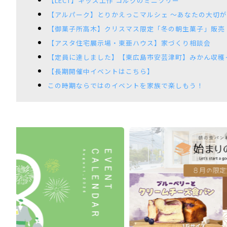
【LECT】キッズ工作 コルクのミニツリー
【アルパーク】とりかえっこマルシェ ～あなたの大切
【御菓子所高木】クリスマス限定「冬の朝生菓子」販売
【アスタ住宅展示場・東亜ハウス】家づくり相談会
【定員に達しました】【東広島市安芸津町】みかん収穫
【長期開催中イベントはこちら】
この時期ならではのイベントを家族で楽しもう！