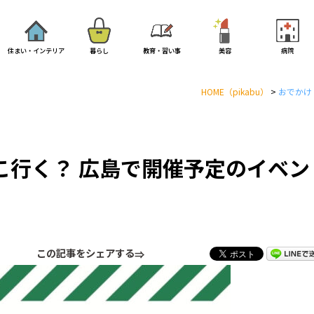
住まい・インテリア
暮らし
教育・習い事
美容
病院
HOME
（pikabu）
>
おでかけ
どこ行く？ 広島で開催予定のイベン
この記事をシェアする