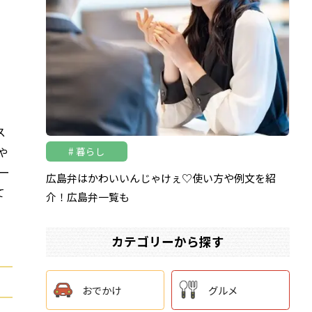
ス
や
暮らし
ー
広島弁はかわいいんじゃけぇ♡使い方や例文を紹
て
介！広島弁一覧も
カテゴリーから探す
おでかけ
グルメ