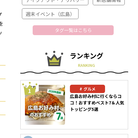
週末イベント（広島）
プ
を
タグ一覧はこちら
ッ
ランキング
RANKING
グルメ
広島お好み村に行くならコ
コ！おすすめベスト7＆人気
トッピング5選