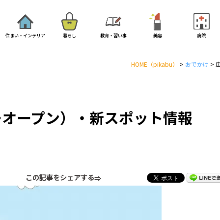
住まい・インテリア
暮らし
教育・習い事
美容
病院
HOME
（pikabu）
>
おでかけ
>
ーオープン）・新スポット情報
この記事をシェアする