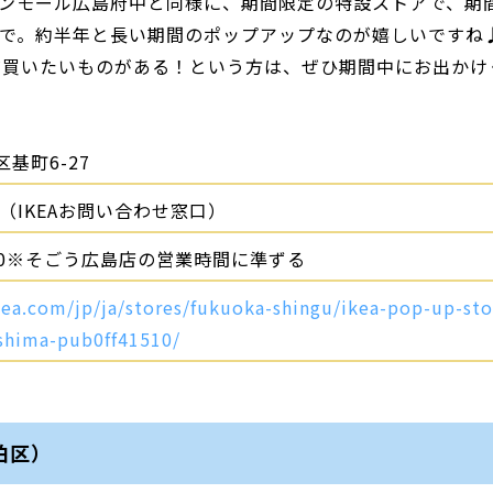
オンモール広島府中と同様に、期間限定の特設ストアで、期
（土）まで。約半年と長い期間のポップアップなのが嬉しいですね
だ買いたいものがある！という方は、ぜひ期間中にお出かけ
基町6-27
494（IKEAお問い合わせ窓口）
：00※そごう広島店の営業時間に準ずる
kea.com/jp/ja/stores/fukuoka-shingu/ikea-pop-up-sto
oshima-pub0ff41510/
伯区）