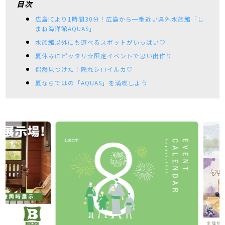
目次
広島ICより1時間30分！広島から一番近い県外水族館「し
まね海洋館AQUAS」
水族館以外にも遊べるスポットがいっぱい♡
夏休みにピッタリ☆限定イベントで思い出作り
偶然見つけた！隠れシロイルカ♡
夏ならではの「AQUAS」を満喫しよう