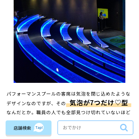
パフォーマンスプールの客席は気泡を閉じ込めたような
気泡が7つだけ♡型
デザインなのですが、その
なんだとか。職員の人でも全部見つけ切れていないほど
難易度は高めだそうですが、探すのが好きな人はぜひト
店舗検索
ライしてみてください。