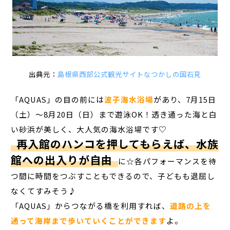
出典元：
島根県西部公式観光サイトなつかしの国石見
「AQUAS」の目の前には
波子海水浴場
があり、7月15日
（土）～8月20日（日）まで遊泳OK！透き通った海と白
い砂浜が美しく、大人気の海水浴場です♡
再入館のハンコを押してもらえば、水族
館への出入りが自由
に☆各パフォーマンスを待
つ間に時間をつぶすこともできるので、子どもも退屈し
なくてすみそう♪
「AQUAS」からつながる橋を利用すれば、
道路の上を
通って海岸まで歩いていくことができます
よ。