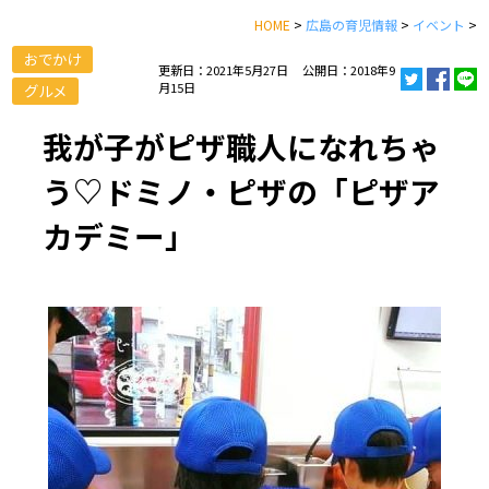
HOME
>
広島の育児情報
>
イベント
>
おでかけ
更新日：2021年5月27日
公開日：2018年9
月15日
グルメ
我が子がピザ職人になれちゃ
う♡ドミノ・ピザの「ピザア
カデミー」