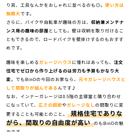
り具、工具なんかをおしゃれに並べるのも◎。
使い方は
無限大
です。
さらに、バイクや自転車が趣味の方は、
収納兼メンテナ
ンス用の趣味の部屋
としても。壁は収納を取り付けるこ
ともできるので、ロードバイクを壁掛けするのもおすす
めです。
趣味を楽しめる
ガレージハウス
に憧れはあっても、
注文
住宅でゼロから作り上げるのは労力も予算もかなり大
変
。でもBinOの今回のお家なら、
元々ガレージハウスと
して間取りが組んである
んです♪
なお、インナーガレージは0.5階の主寝室と隣り合わせ
になっていて、
広さの調節
や
ガレージなし
の間取りに変
規格住宅でありな
更することも可能とのこと。
がら、間取りの自由度が高い
のもBinOの魅
力です。