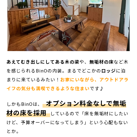
あえてむき出しにしてある木の梁
や、
無垢材の床
など
木
を感じられるBinOの内装
。まるでどこかの
ロッジ
に泊
まりに来ているみたい！
お家にいながら、アウトドアラ
イフの気分も満喫できるような住まい
です♪
オプション料金なしで無垢
しかもBinOは、
材の床を採用
しているので「床を無垢材にしたい
けど、予算オーバーになってしまう」という心配もない
とか。