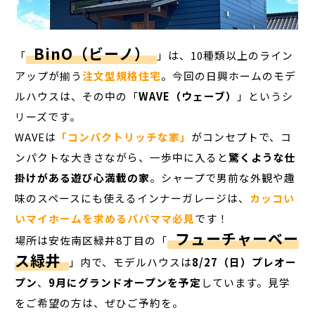
BinO（ビーノ）
「
」は、10種類以上のライン
アップが揃う
注文型規格住宅
。今回の日興ホームのモデ
ルハウスは、その中の「
WAVE（ウェーブ）
」というシ
リーズです。
WAVEは
「コンパクトリッチな家」
がコンセプトで、コ
ンパクトな大きさながら、一歩中に入ると
驚くような仕
掛けがある遊び心満載の家
。シャープで男前な外観や趣
味のスペースにも使えるインナーガレージは、
カッコい
いマイホームを求めるパパママ必見
です！
フューチャーベー
場所は安佐南区緑井8丁目の「
ス緑井
」内で、モデルハウスは
8/27（日）プレオー
プン
、
9月にグランドオープンを予定
しています。見学
をご希望の方は、ぜひご予約を。