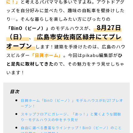
に！」
と考えるパパママも多いですよね。アウトドアグ
ッズを自分好みに並べたり、趣味の自転車を壁掛けした
り…。そんな暮らしを楽しみたい方にぴったりの
8月27日
「BinO（ビーノ）」
のモデルハウスが、
（日）
広島市安佐南区緑井にてプレ
、
オープン
します！建築を手掛けたのは、広島のハウ
スビルダー
「日興ホーム」
。今回はpikabu編集部が
ひ
と足先に取材してきた
ので、その魅力をチラ見せしちゃ
います！
目次
日興ホーム「BinO（ビーノ）」モデルハウスが8/27プレオ
ープン！
スキップフロアにガレージ、「あっ！」と驚くような間取
り…モデルハウスの中をチラ見せ
自由に選べる豊富なラインナップ！BinO（ビーノ）のこと