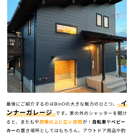
イ
最後にご紹介するのはBinOの大きな魅力のひとつ、
ンナーガレージ
です。家の外のシャッターを開け
ると、またもや
想像以上に広い空間
が！
自転車
や
ベビー
カー
の置き場所としてはもちろん、アウトドア用品や釣