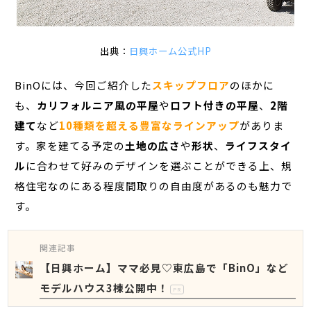
出典：
日興ホーム公式HP
BinOには、今回ご紹介した
スキップフロア
のほかに
も、
カリフォルニア風の平屋
や
ロフト付きの平屋
、
2階
建て
など
10種類を超える豊富なラインアップ
がありま
す。家を建てる予定の
土地の広さ
や
形状
、
ライフスタイ
ル
に合わせて好みのデザインを選ぶことができる上、規
格住宅なのにある程度間取りの自由度があるのも魅力で
す。
関連記事
【日興ホーム】ママ必見♡東広島で「BinO」など
モデルハウス3棟公開中！
PR