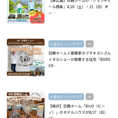
【東広島】日興ホームの「グランディ
ール西条」4/20（土）・21（日）オ
ー…
住まい・インテリア
PR
日興ホーム×建築家タブチキヨシさん
×タカショーが提案する住宅「BORD
ER…
住まい・インテリア
PR
【緑井】日興ホーム「BinO（ビー
ノ）」のモデルハウスが8/27（日）