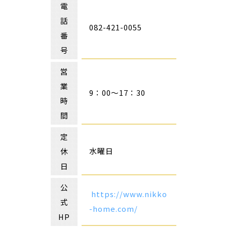
電
話
082-421-0055
番
号
営
業
9：00～17：30
時
間
定
水曜日
休
日
公
https://www.nikko
式
-home.com/
HP