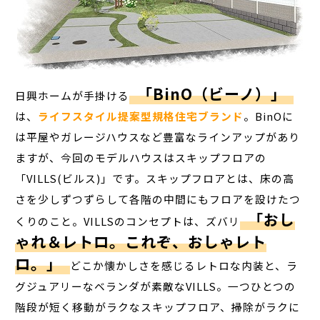
「BinO（ビーノ）」
日興ホームが手掛ける
は、
ライフスタイル提案型規格住宅ブランド
。BinOに
は平屋やガレージハウスなど豊富なラインアップがあり
ますが、今回のモデルハウスはスキップフロアの
「VILLS(ビルス)」です。スキップフロアとは、床の高
さを少しずつずらして各階の中間にもフロアを設けたつ
「おし
くりのこと。VILLSのコンセプトは、ズバリ
ゃれ＆レトロ。これぞ、おしゃレト
ロ。」
どこか懐かしさを感じるレトロな内装と、ラ
グジュアリーなベランダが素敵なVILLS。一つひとつの
階段が短く移動がラクなスキップフロア、掃除がラクに