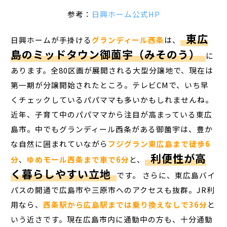
参考：
日興ホーム公式HP
東広
日興ホームが手掛ける
グランディール西条
は、
島のミッドタウン御薗宇（みそのう）
に
あります。全80区画が展開される大型分譲地で、現在は
第一期が分譲開始されたところ。テレビCMで、いち早
くチェックしているパパママも多いかもしれませんね。
近年、子育て中のパパママから注目が高まっている東広
島市。中でもグランディール西条がある御薗宇は、豊か
な自然に囲まれていながら
フジグラン東広島まで徒歩6
利便性が高
分
、
ゆめモール西条まで車で6分
と、
く暮らしやすい立地
です。 さらに、東広島バイ
パスの開通で広島市や三原市へのアクセスも抜群。JR利
用なら、
西条駅から広島駅までは乗り換えなしで36分
と
いう近さです。現在広島市内に通勤中の方も、十分通勤