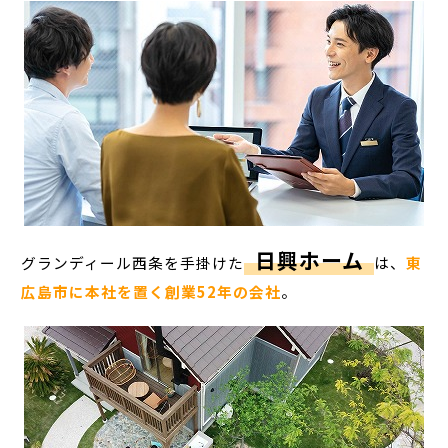
日興ホーム
グランディール西条を手掛けた
は、
東
広島市に本社を置く創業52年の会社
。