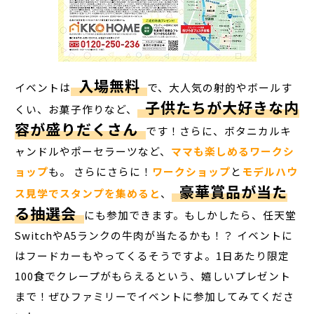
入場無料
イベントは
で、大人気の射的やボールす
子供たちが大好きな内
くい、お菓子作りなど、
容が盛りだくさん
です！さらに、ボタニカルキ
ャンドルやポーセラーツなど、
ママも楽しめるワークシ
ョップ
も。 さらにさらに！
ワークショップ
と
モデルハウ
豪華賞品が当た
ス見学でスタンプを集めると
、
る抽選会
にも参加できます。もしかしたら、任天堂
SwitchやA5ランクの牛肉が当たるかも！？ イベントに
はフードカーもやってくるそうですよ。1日あたり限定
100食でクレープがもらえるという、嬉しいプレゼント
まで！ぜひファミリーでイベントに参加してみてくださ