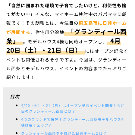
「自然に囲まれた環境で子育てしたいけど、利便性も捨
てがたい…」
そんな、マイホーム検討中のパパママに朗
報です！その朗報とは、今注目の
東広島市に日興ホーム
「グランディール西
が展開する
、住宅用分譲地
条」
4月
。モデルハウス4棟も同時オープンし、
20日（土）・21日（日）
にはオープン記念イ
ベントも開催されるそうですよ。今回は、グランディー
ル西条とモデルハウス、イベントの内容までたっぷりご
紹介します！
目次
4/20（土）・21（日）はオープン記念イベント開催！今注
目のグランディール西条とは？
4つのブランドで展開！グランディール西条モデルハウス4
棟は要チェック☆
グランディール西条を手掛けた日興ホームとは？