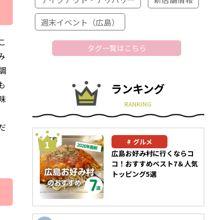
週末イベント（広島）
こ
タグ一覧はこちら
み
調
も
ランキング
味
RANKING
だ
グルメ
広島お好み村に行くならコ
コ！おすすめベスト7＆人気
トッピング5選