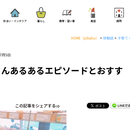
住まい・インテリア
暮らし
教育・習い事
美容
病院
HOME
（pikabu）
>
体験談
>
子育て
7月5日
さんあるあるエピソードとおすす
この記事をシェアする