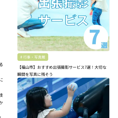
行事・写真館
る
【福山市】おすすめ出張撮影サービス7選！大切な
瞬間を写真に残そう
に
技
か
し