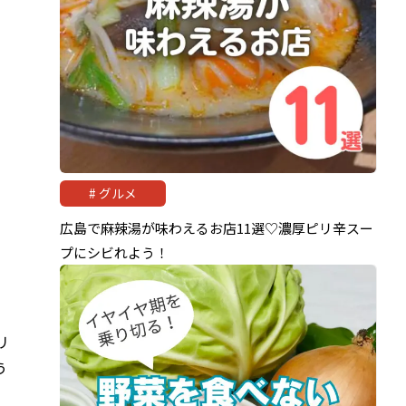
グルメ
広島で麻辣湯が味わえるお店11選♡濃厚ピリ辛スー
プにシビれよう！
リ
う