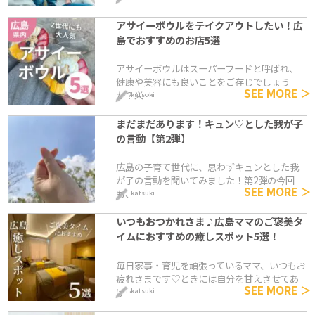
アサイーボウルをテイクアウトしたい！広
島でおすすめのお店5選
アサイーボウルはスーパーフードと呼ばれ、
健康や美容にも良いことをご存じでしょう
SEE MORE ＞
か？栄…
katsuki
まだまだあります！キュン♡とした我が子
の言動【第2弾】
広島の子育て世代に、思わずキュンとした我
が子の言動を聞いてみました！第2弾の今回
SEE MORE ＞
も、…
katsuki
いつもおつかれさま♪広島ママのご褒美タ
イムにおすすめの癒しスポット5選！
毎日家事・育児を頑張っているママ、いつもお
疲れさまです♡ときには自分を甘えさせてあ
SEE MORE ＞
げ…
katsuki