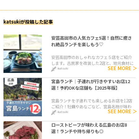
katsukiが投稿した記事
安芸高田市の人気カフェ5選！自然に癒さ
れ絶品ランチを楽しもう♡
安芸高田市のおしゃれなカフェ５店をご紹介
します。古民家を改装した2店と、地元食材に
SEE MORE ＞
こ…
katsuki
宮島ランチ｜子連れが行きやすいお店12
選！予約OKな店舗も【2025年版】
宮島ランチを子連れでも楽しめるお店を12店
ご紹介！牡蠣やあなごなど、宮島名物が味わ
SEE MORE ＞
え…
katsuki
ローストビーフが味わえる広島のお店8
選！ランチや持ち帰りも◎