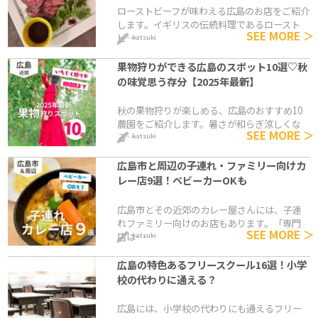
ローストビーフが味わえる広島のお店をご紹介
します。イギリスの伝統料理であるロースト
SEE MORE ＞
ビ…
katsuki
果物狩りができる広島のスポット10選♡秋
の味覚思う存分【2025年最新】
秋の果物狩りが楽しめる、広島のおすすめ10
農園をご紹介します。暑さが和らぎ涼しくな
SEE MORE ＞
る…
katsuki
広島市と周辺の子連れ・ファミリー向けカ
レー店9選！ベビーカーOKも
広島市とその近郊のカレー屋さんには、子連
れファミリー向けのお店もあります。「専門
SEE MORE ＞
店は…
katsuki
広島の特色あるフリースクール16選！小学
校の代わりに通える？
広島には、小学校の代わりにも通えるフリー