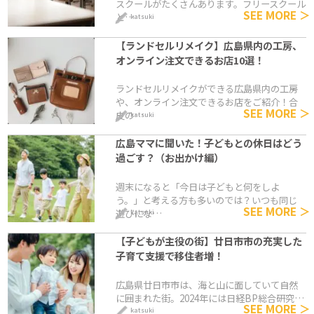
スクールがたくさんあります。フリースクール
SEE MORE ＞
と…
katsuki
【ランドセルリメイク】広島県内の工房、
オンライン注文できるお店10選！
ランドセルリメイクができる広島県内の工房
や、オンライン注文できるお店をご紹介！合
SEE MORE ＞
皮の…
katsuki
広島ママに聞いた！子どもとの休日はどう
過ごす？（お出かけ編）
週末になると「今日は子どもと何をしよ
う。」と考える方も多いのでは？いつも同じ
SEE MORE ＞
遊びにな…
katsuki
【子どもが主役の街】廿日市市の充実した
子育て支援で移住者増！
広島県廿日市市は、海と山に面していて自然
に囲まれた街。2024年には日経BP総合研究…
SEE MORE ＞
katsuki