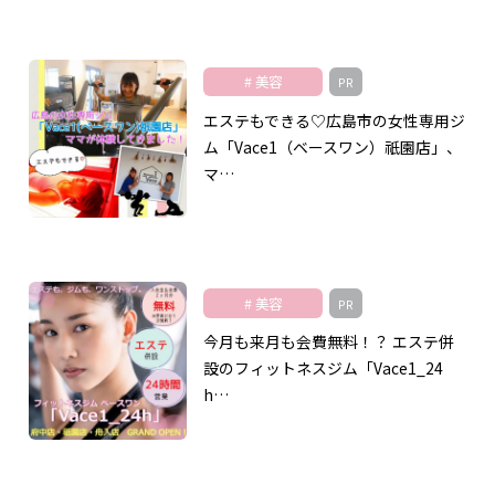
美容
PR
エステもできる♡広島市の女性専用ジ
ム「Vace1（ベースワン）祇園店」、
マ…
美容
PR
今月も来月も会費無料！？ エステ併
設のフィットネスジム「Vace1_24
h…