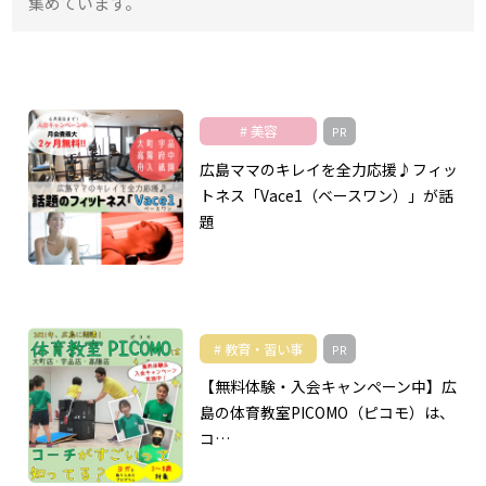
集めています。
美容
PR
広島ママのキレイを全力応援♪フィッ
トネス「Vace1（ベースワン）」が話
題
教育・習い事
PR
【無料体験・入会キャンペーン中】広
島の体育教室PICOMO（ピコモ）は、
コ…