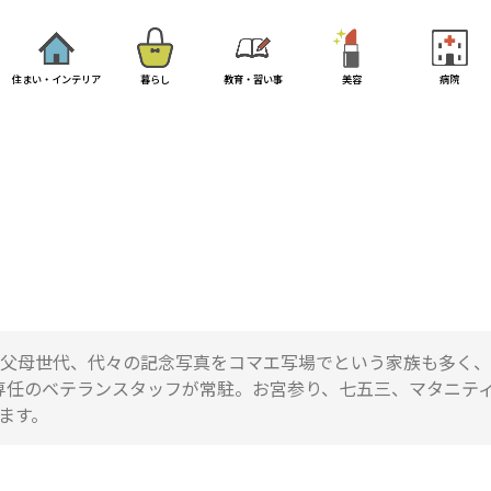
住まい・インテリア
暮らし
教育・習い事
美容
病院
祖父母世代、代々の記念写真をコマエ写場でという家族も多く、
専任のベテランスタッフが常駐。お宮参り、七五三、マタニテ
ます。