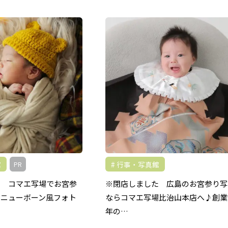
館
行事・写真館
PR
た コマエ写場でお宮参
※閉店しました 広島のお宮参り写
のニューボーン風フォト
ならコマエ写場比治山本店へ♪創業
年の…