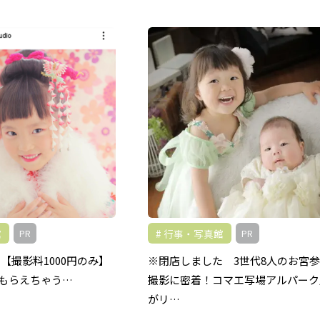
館
行事・写真館
PR
PR
【撮影料1000円のみ】
※閉店しました 3世代8人のお宮
もらえちゃう…
撮影に密着！コマエ写場アルパーク
がリ…