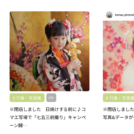
行事・写真館
行事・写真
PR
※閉店しました 日焼けする前に♪コ
※閉店しました
マエ写場で「七五三前撮り」キャンペ
写真&データが
ーン開…