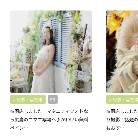
行事・写真館
行事・写真
PR
※閉店しました マタニティフォトな
※閉店しまし
ら広島のコマエ写場へ♪かわいい無料
り撮影！話題
ペイン…
もおす…