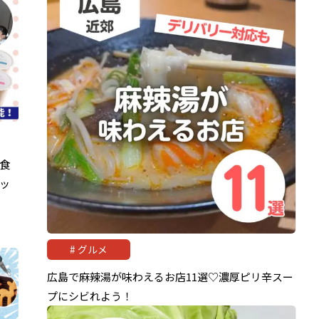
食
ッ
グルメ
広島で麻辣湯が味わえるお店11選♡濃厚ピリ辛スー
プにシビれよう！