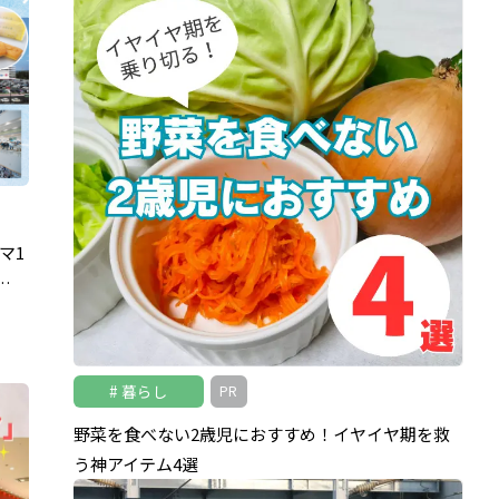
マ1
…
暮らし
PR
野菜を食べない2歳児におすすめ！イヤイヤ期を救
う神アイテム4選