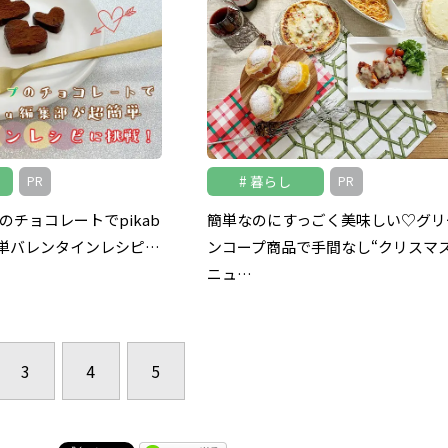
暮らし
PR
PR
のチョコレートでpikab
簡単なのにすっごく美味しい♡グリ
単バレンタインレシピ…
ンコープ商品で手間なし“クリスマ
ニュ…
3
4
5