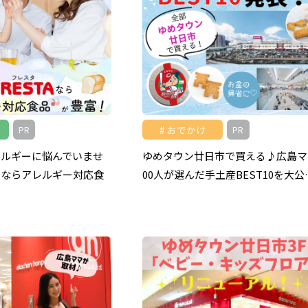
おでかけ
PR
PR
レルギーに悩んでいませ
ゆめタウン廿日市で買える♪広島マ
タならアレルギー対応食
00人が選んだ手土産BEST10を大公