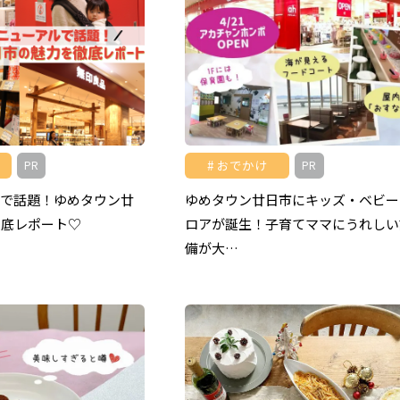
おでかけ
PR
PR
ルで話題！ゆめタウン廿
ゆめタウン廿日市にキッズ・ベビー
徹底レポート♡
ロアが誕生！子育てママにうれしい
備が大…