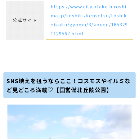
https://www.city.otake.hiroshi
ma.jp/soshiki/kensetsu/toshik
公式サイト
eikaku/gyomu/3/kouen/165329
1129567.html
SNS映えを狙うならここ！コスモスやイルミな
ど見どころ満載♡【国営備北丘陵公園】