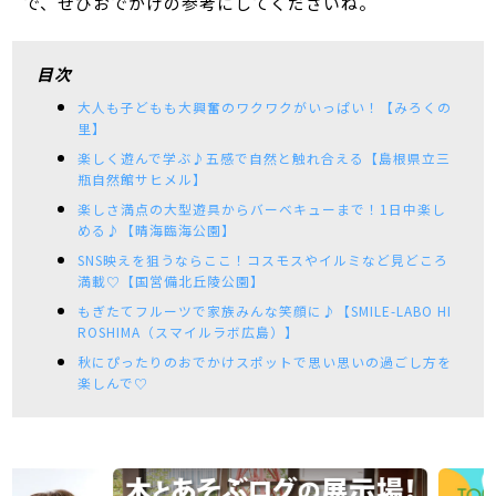
で、ぜひおでかけの参考にしてくださいね。
目次
大人も子どもも大興奮のワクワクがいっぱい！【みろくの
里】
楽しく遊んで学ぶ♪五感で自然と触れ合える【島根県立三
瓶自然館サヒメル】
楽しさ満点の大型遊具からバーベキューまで！1日中楽し
める♪【晴海臨海公園】
SNS映えを狙うならここ！コスモスやイルミなど見どころ
満載♡【国営備北丘陵公園】
もぎたてフルーツで家族みんな笑顔に♪【SMILE-LABO HI
ROSHIMA（スマイルラボ広島）】
秋にぴったりのおでかけスポットで思い思いの過ごし方を
楽しんで♡