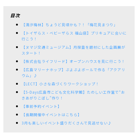
目次
【満汐梅林】ちょうど見頃かも？！「梅花見まつり」
【トイザらス・ベビーザらス 福山店】プリキュアに会いに
行こう！
【ヌマジ交通ミュージアム】月探査を題材にした企画展が
スタート！
【株式会社ライフリード】オープンハウスを見に行こう！
【広島マリーナホップ】ぷよぷよボールで作る「アクアリ
ウム」♪
【LECT】小さな森づくりワークショップ！
【5-Days広島市こども文化科学館】たのしい工作室で“お
きあがりこぼし”作り！
【事前予約イベント】
【長期開催中イベントはこちら】
3月も楽しいイベント盛りだくさんで見逃せない♪