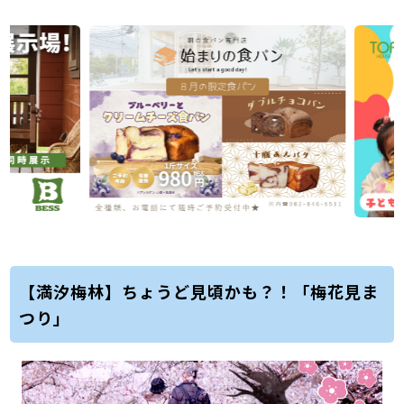
【満汐梅林】ちょうど見頃かも？！「梅花見ま
つり」