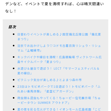
デンなど、イベントで夏を満喫すれば、心は晴天間違い
なし！
目次
日替わりイベントが楽しめる♪国営備北丘陵公園「備北夏
まつり」
浴衣でお出かけしよう♡コドモ古着百貨リシュラ・リシュ
マム「土曜縁市」
キックバイクや縁日を満喫！広島競輪場 ヴィクトワール広
島サイクルパーク「夏まつり」
水遊び＆屋台で遊ぼう！ LECT「サマーフェスティバル＆
夏の縁日」
ピクニック気分が楽しめる♪とよまつ森の市
23日はトモビオパークで1日遊ぼう！トモビオパーク「ふ
れあい乗馬体験」「星空ビアガーデン」
爬虫類＆昆虫もやってくる！ちゅーピー住宅展示場「ちゅ
ーピータウン SUMMER アウトドア」
夏の夜を彩る花火ができる！イオンモール広島祇園「こど