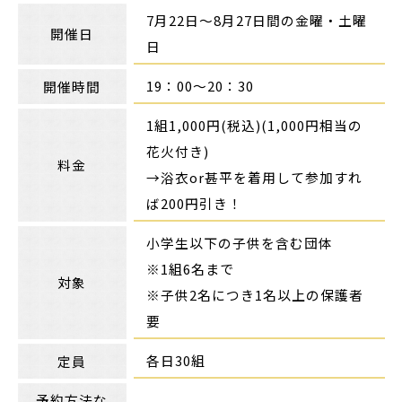
7月22日～8月27日間の金曜・土曜
開催日
日
19：00～20：30
開催時間
1組1,000円(税込)(1,000円相当の
花火付き)
料金
→浴衣or甚平を着用して参加すれ
ば200円引き！
小学生以下の子供を含む団体
※1組6名まで
対象
※子供2名につき1名以上の保護者
要
各日30組
定員
予約方法な