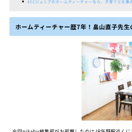
ECCジュニアのホームティーチャーなら、子育てと仕事
ホームティーチャー歴7年！畠山直子先生
今回pikabu編集部がお邪魔したのはJR矢野駅近くに