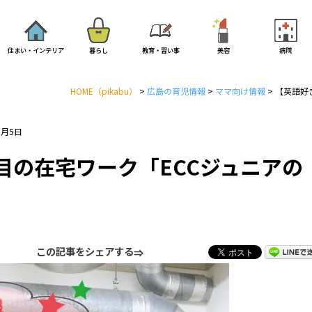
住まい・インテリア
暮らし
教育・習い事
美容
病院
HOME
（pikabu）
>
広島の育児情報
>
ママ向け情報
>
【英語好
0月5日
目の在宅ワーク「ECCジュニアの
この記事をシェアする