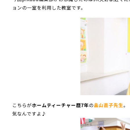
ョンの一室を利用した教室です。
こちらが
ホームティーチャー歴7年
の
畠山直子先生
。
気なんですよ♪