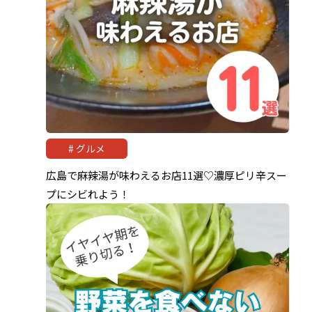
グルメ
広島で麻辣湯が味わえるお店11選♡濃厚ピリ辛スー
プにシビれよう！