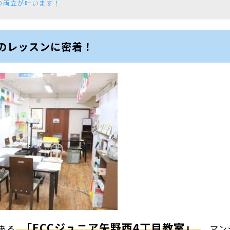
の両立が叶います！
のレッスンに密着！
「ECCジュニア矢野西4丁目教室」
ある
。マン