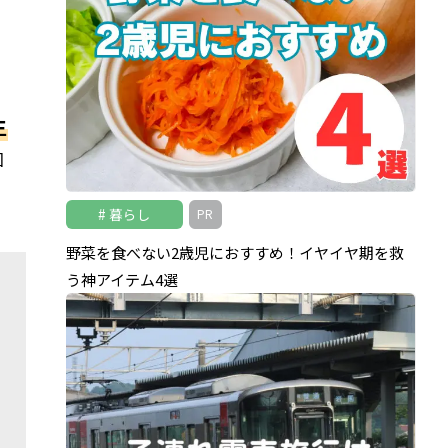
生
回
暮らし
PR
野菜を食べない2歳児におすすめ！イヤイヤ期を救
う神アイテム4選