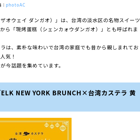
典：
photoAC
ザオウェイ ダンガオ）」は、台湾の淡水区の名物スイー
とから「現烤蛋糕（シェンカォウダンガオ）」とも呼ばれま
テラは、素朴な味わいで台湾の家庭でも昔から親しまれてお
大人気！
ラが今話題を集めています。
 NEW YORK BRUNCH×台湾カステラ 黄