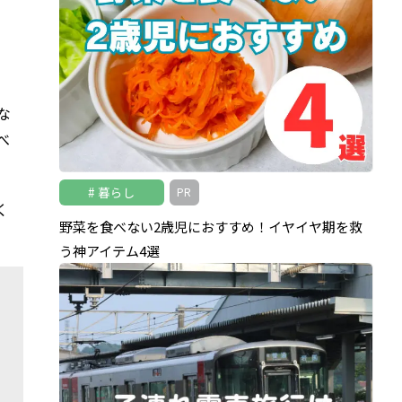
な
べ
暮らし
PR
く
野菜を食べない2歳児におすすめ！イヤイヤ期を救
う神アイテム4選