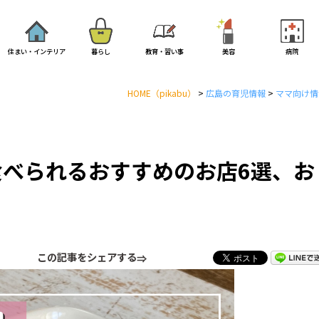
住まい・インテリア
暮らし
教育・習い事
美容
病院
HOME
（pikabu）
>
広島の育児情報
>
ママ向け情
べられるおすすめのお店6選、お
この記事をシェアする