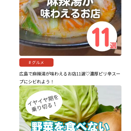
グルメ
広島で麻辣湯が味わえるお店11選♡濃厚ピリ辛スー
プにシビれよう！