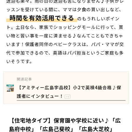
送迎も楽々。雨の日の送迎も苦になりません♪子供がレ
ッスンを受けている間に、ママは夕食の買い出しなど、
時間を有効活用できる
のもうれしいポイン
ト。土日なら、家族でショッピングモールに行って、買
い物と習い事を一度に済ませる♪なんてこともできちゃ
います！保護者同伴のベビークラスは、パパ・ママが交
代で参加できるので、英語はパパ担当というご家庭も多
いそうです。
関連記事
【アミティー広島宇品校】小2で英検4級合格♪保
護者にインタビュー！
PR
【住宅地タイプ】保育園や学校に近い♪「広
島府中校」「広島己斐校」「広島大芝校」