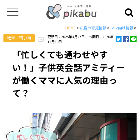
HOME
>
広島の育児情報
>
ママ向け情報
>
更新日：2025年3月27日
公開日：2020年
教育・習い事
PR
12月10日
「忙しくても通わせやす
い！」子供英会話アミティー
が働くママに人気の理由っ
て？