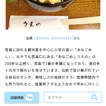
出典：
@sweet_blossom1132
さん
宮島に訪れる観光客を中心に人気の高い「あなごめ
し」。なかでも宮島口にある「あなごめしうえの」は
100年以上続く、宮島で1番の老舗となっており、連日多
くの方で賑わいを見せています。伝統で受け継がれてい
る秘伝のタレが、美味しさの秘訣だそう。営業時間内で
も売り切れると、営業終了するようなので早めに行くこ
とをおすすめします。こちらのお店は、宮島口にあるの
店舗検索
で観光前の腹ごしらえにピッタリです♪宮島に渡るとほ
かにもまだまだあなごめしのお店があるので、気になる