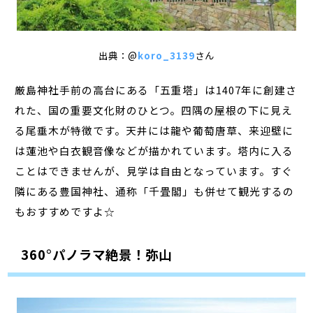
出典：@
koro_3139
さん
厳島神社手前の高台にある「五重塔」は1407年に創建さ
れた、国の重要文化財のひとつ。四隅の屋根の下に見え
る尾垂木が特徴です。天井には龍や葡萄唐草、来迎壁に
は蓮池や白衣観音像などが描かれています。塔内に入る
ことはできませんが、見学は自由となっています。すぐ
隣にある豊国神社、通称「千畳閣」も併せて観光するの
もおすすめですよ☆
360°パノラマ絶景！弥山