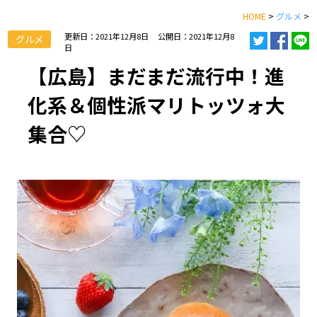
HOME
>
グルメ
>
更新日：2021年12月8日
公開日：2021年12月8
グルメ
日
【広島】まだまだ流行中！進
化系＆個性派マリトッツォ大
集合♡