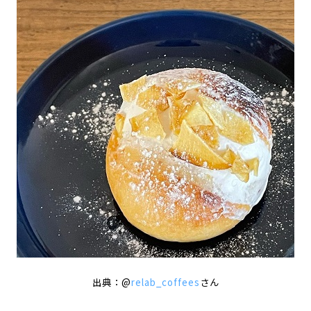
出典：@
relab_coffees
さん