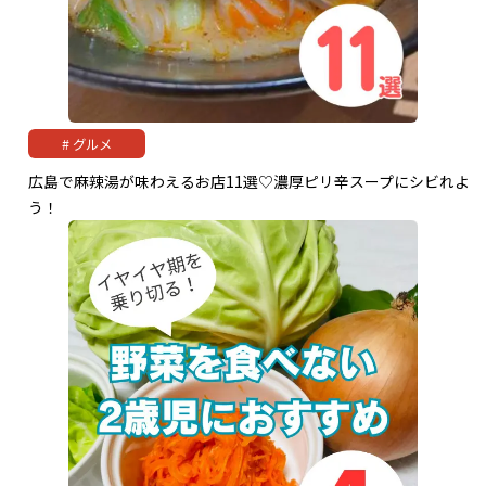
グルメ
広島で麻辣湯が味わえるお店11選♡濃厚ピリ辛スープにシビれよ
う！