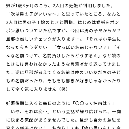
娘が1歳3ヶ月のころ、2人目の妊娠が判明しました。
「次は男の子がいいな～」と思っていたところ、なんと
2人目は男の子！娘のときと同様、はじめは候補をポン
ポン思いついていた私ですが、今回は男の子だからか？
旦那の厳しいチェックが入ります…。「それは小学生に
なったらもうダサい」「女っぽい名前じゃない？」「そ
んな名前つけて、名前負けしたらどうするん」など娘の
ときには言われなかったような言葉ばかり返ってきまし
た。逆に旦那が考えてくる名前は仲のいい友だちの子ど
もの名前だったり、そもそも響きが好きじゃなかったり
して全く気に入りません（笑）
妊娠後期に入ると毎日のように「〇〇って名前は？」
「いや、それは変…」という会話が繰り広げられ、一向
に決まる気配がありませんでした。旦那も自分の意思を
変える様子はないし、私からしても「痛い思いをして産