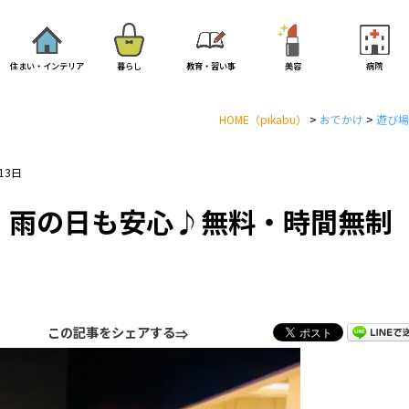
住まい・インテリア
暮らし
教育・習い事
美容
病院
HOME
（pikabu）
>
おでかけ
>
遊び場
13日
！雨の日も安心♪無料・時間無制
この記事をシェアする