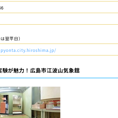
46
合は翌平日）
pyonta.city.hiroshima.jp/
実験が魅力！広島市江波山気象館