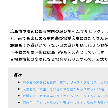
広島市や周辺にある室内の遊び場
を21箇所ピックア
ど、
雨でも楽しめる室内遊び場が広島にはたくさん
施設も
！外遊びができない日の遊び場探しにぜひお
※移動の所要時間は広島市役所を起点としています。
★掲載情報は変更になる場合がありますので、公式サ
目次
雨の日や避暑にも最適！無料orリーズナブルに楽しめる
大型遊具に興奮！思いきり体を動かせるスポット10選
時間を気にせずのんびり♪土日もフリータイムのある遊
雨の日も子どもを思い切り遊ばせよう！広島の室内遊び