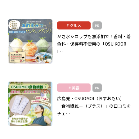
グルメ
PR
かき氷シロップも無添加で！香料・着
色料・保存料不使用の「OSU KOOR
I…
美容
PR
広島発・OSUOMOI（おすおもい）
「食物繊維＋（プラス）」の口コミを
チェ…