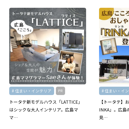
住まい・インテリア
住まい・イ
PR
トータテ新モデルハウス「LATTICE」
【トータテ】お
はシックな大人インテリア。広島マ
INKA」。広
マ…
見…