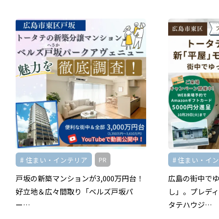
住まい・インテリア
住まい・イ
PR
戸坂の新築マンションが3,000万円台！
広島の街中で
好立地＆広々間取り「ベルズ戸坂パ
し」。プレデ
ー…
タテハウジ…