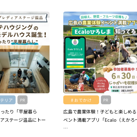
ンテリア
おでかけ
PR
PR
ゆったり「平屋暮ら
広島で農業体験！子どもと楽しめる
ィアステージ温品にトー
ベント満載アプリ「Ecalo（えかろ
…