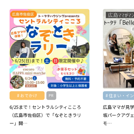
おでかけ
住まい・イ
PR
6/25まで！セントラルシティこころ
広島ママが見学♪
（広島市佐伯区）で「なぞときラリ
坂パークアヴ
ー」開…
モ…