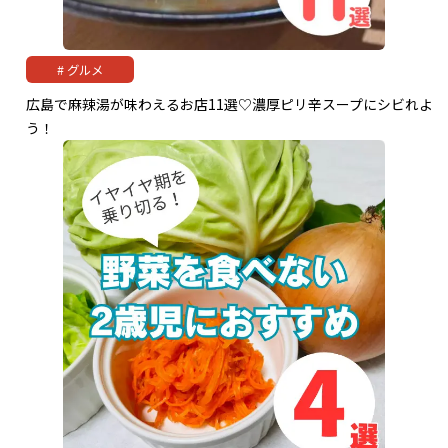
グルメ
広島で麻辣湯が味わえるお店11選♡濃厚ピリ辛スープにシビれよ
う！