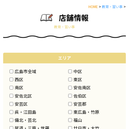
HOME
>
教育・習い事
>
店舗情報
教育・習い事
エリア
広島市全域
中区
西区
東区
南区
安佐南区
安佐北区
佐伯区
安芸区
安芸郡
呉・江田島
東広島・竹原
備北・芸北
福山
尾道・三原・世羅
廿日市・大竹