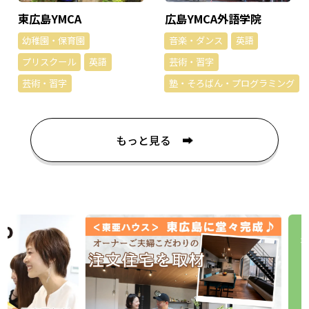
東広島YMCA
広島YMCA外語学院
幼稚園・保育園
音楽・ダンス
英語
プリスクール
英語
芸術・習字
芸術・習字
塾・そろばん・プログラミング
もっと見る