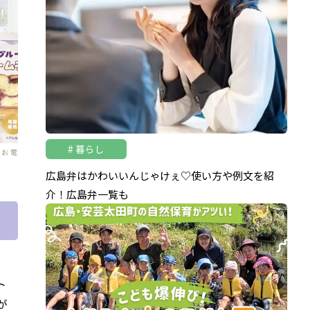
暮らし
広島弁はかわいいんじゃけぇ♡使い方や例文を紹
介！広島弁一覧も
ト
が