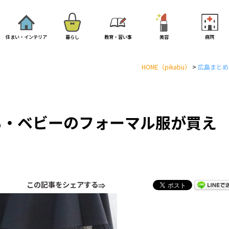
住まい・インテリア
暮らし
教育・習い事
美容
病院
HOME
（pikabu）
>
広島まとめ
も・ベビーのフォーマル服が買え
この記事をシェアする