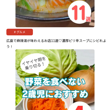
グルメ
広島で麻辣湯が味わえるお店11選♡濃厚ピリ辛スープにシビれよ
う！