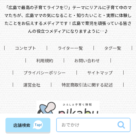
「広島で最高の子育てライフを♡」テーマにリアルに子育て中のマ
マたちが、
広島ママの気になること・知りたいこと・実際に体験し
たことをお伝えするメディアです！
広島で育児を頑張っている皆さ
んの役立つメディアになりますように…♪
コンセプト
ライター一覧
タグ一覧
利用規約
お問い合わせ
プライバシーポリシー
サイトマップ
運営会社
特定商取引法に関する記述
店舗検索
©
2021
広島のママのための育児情報発信サイト｜pikabu（ピカブ）