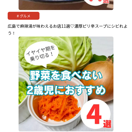
グルメ
広島で麻辣湯が味わえるお店11選♡濃厚ピリ辛スープにシビれよ
う！