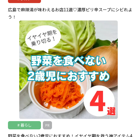
広島で麻辣湯が味わえるお店11選♡濃厚ピリ辛スープにシビれよ
う！
暮らし
PR
野菜を食べない2歳児におすすめ！イヤイヤ期を救う神アイテム4