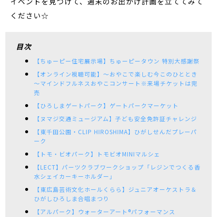
イベントを見つけて、週末のお出かけ計画を立ててみて
ください☆
目次
【ちゅーピー住宅展示場】ちゅーピータウン 特別大感謝祭
【オンライン視聴可能】～おやこで楽しむ今このひととき
～マインドフルネスおやこコンサート※来場チケットは完
売
【ひろしまゲートパーク】ゲートパークマーケット
【ヌマジ交通ミュージアム】子ども安全免許証チャレンジ
【東千田公園・CLIP HIROSHIMA】ひがしせんだプレーパ
ーク
【トモ・ビオパーク】トモビオMINIマルシェ
【LECT】パーツクラブワークショップ「レジンでつくる香
水シェイカーキーホルダー」
【東広島芸術文化ホールくらら】ジュニアオーケストラ＆
ひがしひろしま合唱まつり
【アルパーク】ウォーターアート®パフォーマンス