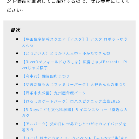
ント情報を厳選してご紹介するので、ぜひ参考にしてく
ださい。
目次
【牛田住宅情報スクエア［アスタ］】アスタ ロボットゆう
えんち
【とうかさん】とうかさん大祭・ゆかたできん祭
【RiverDo!フィールドひろしま】広島じゃズPresents Ri
verじゃズ横丁
【府中市】備後国府まつり
【やまだ屋もみじファミリーパーク】大野みんなのまつり
【西条中央公園】九州屋台飯パーク
【ひろしまゲートパーク】ロハスピクニック広島2025
【5-Daysこども文化科学館】サイエンスショー「身近なカ
ガク」
【アルパーク】父の日に世界でひとつだけのマイバッグを
贈ろう
【LECT】魅力ときめくミルクイベント『みんなで“牛”をた