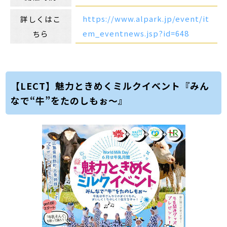
https://www.alpark.jp/event/it
詳しくはこ
em_eventnews.jsp?id=648
ちら
【LECT】魅力ときめくミルクイベント『みん
なで“牛”をたのしもぉ～』